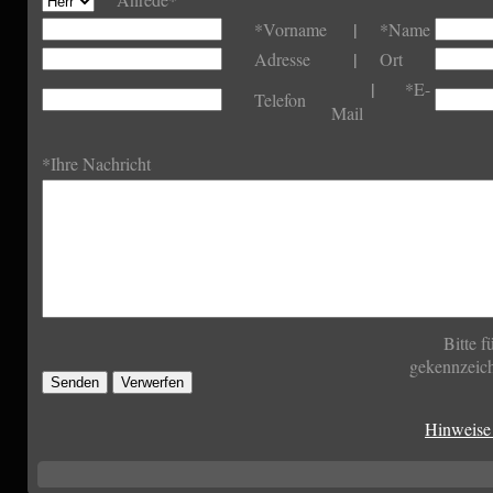
|
*Vorname
*Name
|
Adresse
Ort
|
*E-
Telefon
Mail
*Ihre Nachricht
Bitte f
gekennzeich
Hinweise