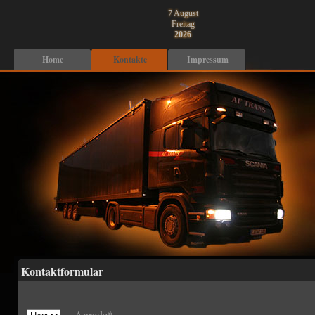
7 August
Freitag
2026
Home
Kontakte
Impressum
Kontaktformular
Anrede*